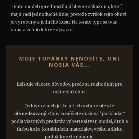
Tento model uprednostňujú hlavne zákazníci, ktorí
majú radi jednoduché línie, pretože zvršok tejto obuvi
je vyrobený z jedného kusu. Na tomto type sa tvar
kopyta veľmi dobre zvýrazní.
MOJE TOPÁNKY NENOSÍTE, ONI
NOSIA VÁS...
Existuje viacero dôvodov, prečo sa rozhodnúť pre
ručne šitú obuv:
Jedným z nich je, že pri ich výbere
nie ste
obmedzovaný
. Obuv si môžete doslova “poskladať”
podľa vlastných predstáv. Vyberte si tvar, model, druh a
farbu kože, kombináciu materiálov, výšku a šírku
podpätkov či zdobenie.