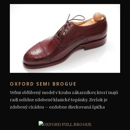
OXFORD SEMI BROGUE
Veľmi obľúbený model v kruhu zákazníkov, ktorí majú
radi solídne zdobené klasické topánky. Zvršok je
zdobený cirádou – ozdobne dierkovaná špička